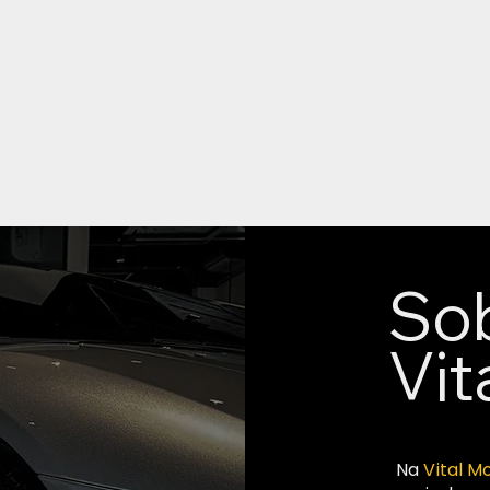
So
Vit
Na
Vital M